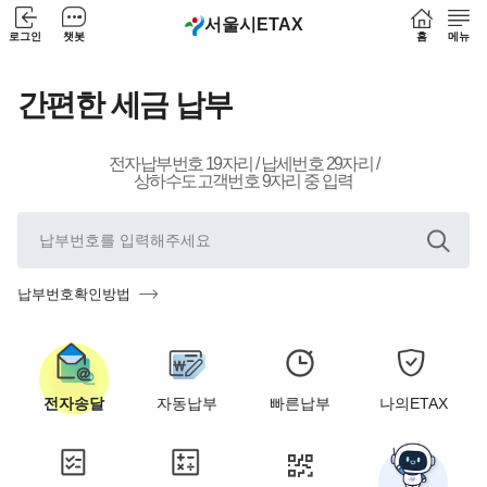
서울시
ETAX
로그인
챗봇
홈
메뉴
간편한 세금 납부
전자납부번호 19자리 / 납세번호 29자리 /
상하수도고객번호 9자리 중 입력
납부번호확인방법
전자송달
자동납부
빠른납부
나의ETAX