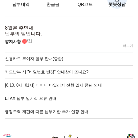
납부내역
환급금
QR코드
챗봇상담
8월은 주민세
납부의 달입니다.
납부기한 : 8/31
공지사항
N
더보기
신용카드 무이자 할부 안내(종합)
카드납부 시 "비밀번호 변경" 안내창이 뜨나요?
[8.13. 0시~01시] 티머니 마일리지 전환 일시 중단 안내
ETAX 납부 일시적 오류 안내
행정구역 개편에 따른 납부기한 추가 연장 안내