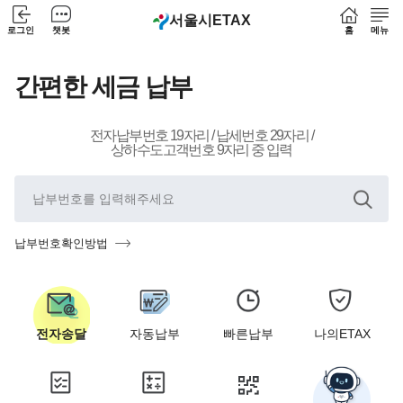
서울시
ETAX
로그인
챗봇
홈
메뉴
간편한 세금 납부
전자납부번호 19자리 / 납세번호 29자리 /
상하수도고객번호 9자리 중 입력
납부번호확인방법
전자송달
자동납부
빠른납부
나의ETAX