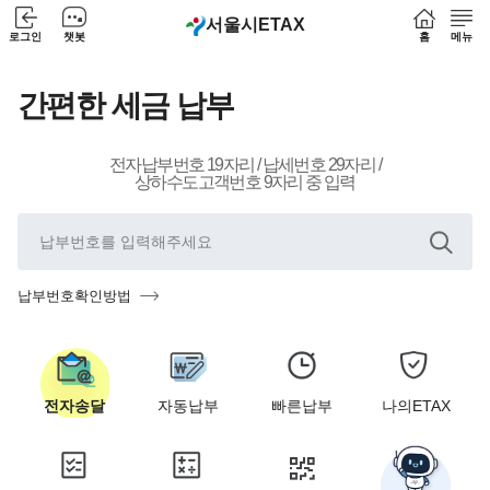
서울시
ETAX
로그인
챗봇
홈
메뉴
간편한 세금 납부
전자납부번호 19자리 / 납세번호 29자리 /
상하수도고객번호 9자리 중 입력
납부번호확인방법
전자송달
자동납부
빠른납부
나의ETAX